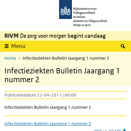
Overslaan en naar de inhoud gaan
Direct naar de hoofdnavigatie
Rijksinstituut voor
Volksgezondheid
en Milieu
Ministerie van Volksgezondheid,
Welzijn en Sport
RIVM
De zorg voor morgen
begint vandaag
Z
Menu
Home
Infectieziekten Bulletin Jaargang 1 nummer 2
Infectieziekten Bulletin Jaargang 1
nummer 2
Publicatiedatum 22-04-2011 | 00:00
Infectieziekten Bulletin Jaargang 1 nummer 2
Infectieziekten Bulletin Jaargang 1 nummer 2