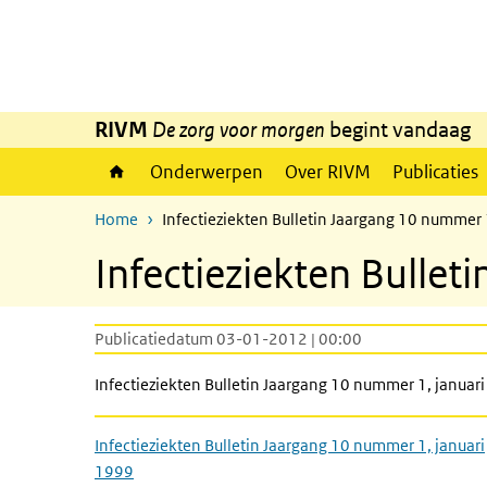
Overslaan en naar de inhoud gaan
Direct naar de hoofdnavigatie
RIVM
De zorg voor morgen
begint vandaag
Onderwerpen
Over RIVM
Publicaties
Home
Infectieziekten Bulletin Jaargang 10 nummer 
Infectieziekten Bullet
Publicatiedatum 03-01-2012 | 00:00
Infectieziekten Bulletin Jaargang 10 nummer 1, januar
Infectieziekten Bulletin Jaargang 10 nummer 1, januari
1999