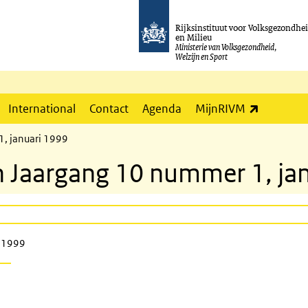
Rijksinstituut voor Volksgezondhe
en Milieu
Ministerie van Volksgezondheid,
Welzijn en Sport
(externe l
International
Contact
Agenda
MijnRIVM
1, januari 1999
in Jaargang 10 nummer 1, ja
i 1999