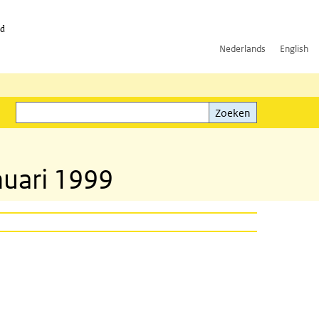
id
Nederlands
English
Zoeken
ink)
Zoeken
nuari 1999