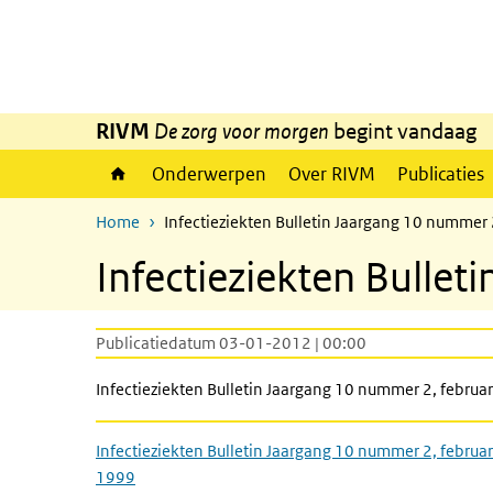
Overslaan en naar de inhoud gaan
Direct naar de hoofdnavigatie
RIVM
De zorg voor morgen
begint vandaag
Onderwerpen
Over RIVM
Publicaties
Home
Infectieziekten Bulletin Jaargang 10 nummer 
Infectieziekten Bullet
Publicatiedatum 03-01-2012 | 00:00
Infectieziekten Bulletin Jaargang 10 nummer 2, februa
Infectieziekten Bulletin Jaargang 10 nummer 2, februar
1999