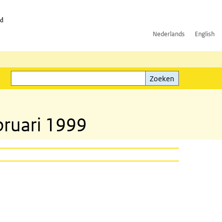
id
Nederlands
English
Zoeken
ink)
Zoeken
bruari 1999