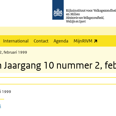
Rijksinstituut voor Volksgezondhe
en Milieu
Ministerie van Volksgezondheid,
Welzijn en Sport
(externe l
International
Contact
Agenda
MijnRIVM
2, februari 1999
in Jaargang 10 nummer 2, fe
ri 1999
i