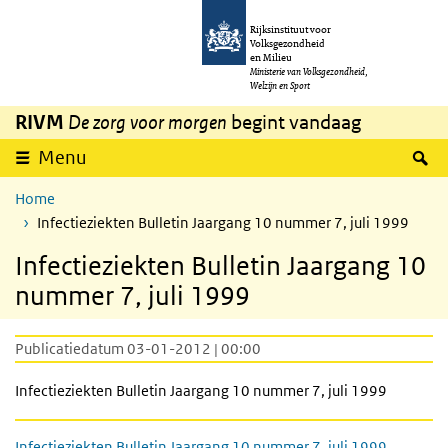
Overslaan en naar de inhoud gaan
Direct naar de hoofdnavigatie
Rijksinstituut voor
Volksgezondheid
en Milieu
Ministerie van Volksgezondheid,
Welzijn en Sport
RIVM
De zorg voor morgen
begint vandaag
Z
Menu
Home
Infectieziekten Bulletin Jaargang 10 nummer 7, juli 1999
Infectieziekten Bulletin Jaargang 10
nummer 7, juli 1999
Publicatiedatum 03-01-2012 | 00:00
Infectieziekten Bulletin Jaargang 10 nummer 7, juli 1999
Infectieziekten Bulletin Jaargang 10 nummer 7, juli 1999