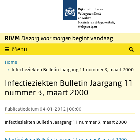
Overslaan en naar de inhoud gaan
Direct naar de hoofdnavigatie
Rijksinstituut voor
Volksgezondheid
en Milieu
Ministerie van Volksgezondheid,
Welzijn en Sport
RIVM
De zorg voor morgen
begint vandaag
Z
Menu
Home
Infectieziekten Bulletin Jaargang 11 nummer 3, maart 2000
Infectieziekten Bulletin Jaargang 11
nummer 3, maart 2000
Publicatiedatum 04-01-2012 | 00:00
Infectieziekten Bulletin Jaargang 11 nummer 3, maart 2000
Infectieziekten Bulletin Jaargang 11 nummer 3, maart 2000