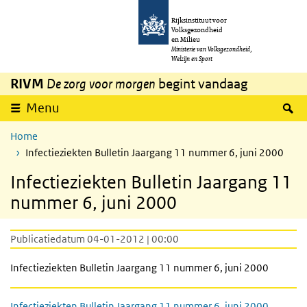
Overslaan en naar de inhoud gaan
Direct naar de hoofdnavigatie
Rijksinstituut voor
Volksgezondheid
en Milieu
Ministerie van Volksgezondheid,
Welzijn en Sport
RIVM
De zorg voor morgen
begint vandaag
Z
Menu
Home
Infectieziekten Bulletin Jaargang 11 nummer 6, juni 2000
Infectieziekten Bulletin Jaargang 11
nummer 6, juni 2000
Publicatiedatum 04-01-2012 | 00:00
Infectieziekten Bulletin Jaargang 11 nummer 6, juni 2000
Infectieziekten Bulletin Jaargang 11 nummer 6, juni 2000