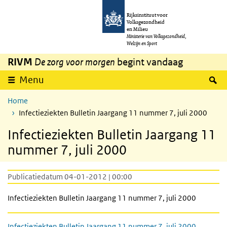
Overslaan en naar de inhoud gaan
Direct naar de hoofdnavigatie
Rijksinstituut voor
Volksgezondheid
en Milieu
Ministerie van Volksgezondheid,
Welzijn en Sport
RIVM
De zorg voor morgen
begint vandaag
Z
Menu
Home
Infectieziekten Bulletin Jaargang 11 nummer 7, juli 2000
Infectieziekten Bulletin Jaargang 11
nummer 7, juli 2000
Publicatiedatum 04-01-2012 | 00:00
Infectieziekten Bulletin Jaargang 11 nummer 7, juli 2000
Infectieziekten Bulletin Jaargang 11 nummer 7, juli 2000