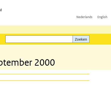
id
Nederlands
English
Zoeken
ink)
Zoeken
september 2000