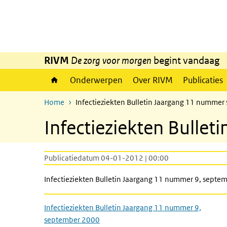
Overslaan en naar de inhoud gaan
Direct naar de hoofdnavigatie
RIVM
De zorg voor morgen
begint vandaag
Onderwerpen
Over RIVM
Publicaties
Home
Infectieziekten Bulletin Jaargang 11 nummer
Infectieziekten Bulle
Publicatiedatum 04-01-2012 | 00:00
Infectieziekten Bulletin Jaargang 11 nummer 9, septe
Infectieziekten Bulletin Jaargang 11 nummer 9,
september 2000