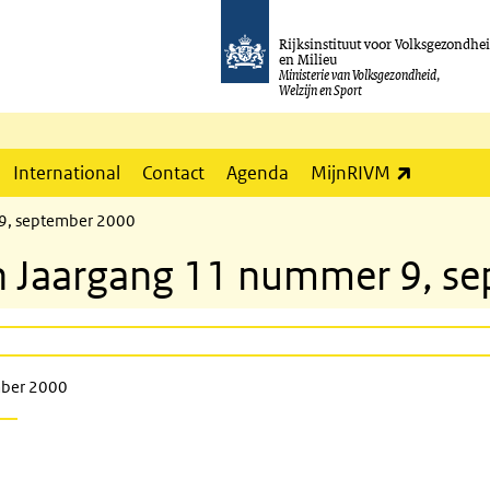
Rijksinstituut voor Volksgezondhe
en Milieu
Ministerie van Volksgezondheid,
Welzijn en Sport
(externe l
International
Contact
Agenda
MijnRIVM
 9, september 2000
tin Jaargang 11 nummer 9, 
mber 2000