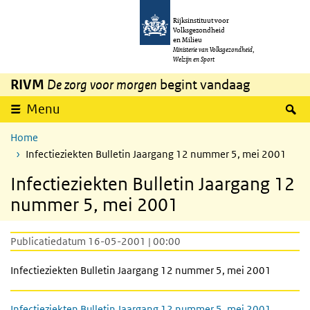
Overslaan en naar de inhoud gaan
Direct naar de hoofdnavigatie
Rijksinstituut voor
Volksgezondheid
en Milieu
Ministerie van Volksgezondheid,
Welzijn en Sport
RIVM
De zorg voor morgen
begint vandaag
Z
Menu
Home
Infectieziekten Bulletin Jaargang 12 nummer 5, mei 2001
Infectieziekten Bulletin Jaargang 12
nummer 5, mei 2001
Publicatiedatum 16-05-2001 | 00:00
Infectieziekten Bulletin Jaargang 12 nummer 5, mei 2001
Infectieziekten Bulletin Jaargang 12 nummer 5, mei 2001