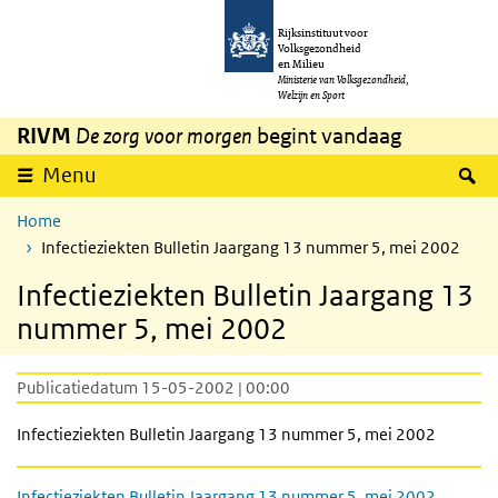
Overslaan en naar de inhoud gaan
Direct naar de hoofdnavigatie
Rijksinstituut voor
Volksgezondheid
en Milieu
Ministerie van Volksgezondheid,
Welzijn en Sport
RIVM
De zorg voor morgen
begint vandaag
Z
Menu
Home
Infectieziekten Bulletin Jaargang 13 nummer 5, mei 2002
Infectieziekten Bulletin Jaargang 13
nummer 5, mei 2002
Publicatiedatum 15-05-2002 | 00:00
Infectieziekten Bulletin Jaargang 13 nummer 5, mei 2002
Infectieziekten Bulletin Jaargang 13 nummer 5, mei 2002