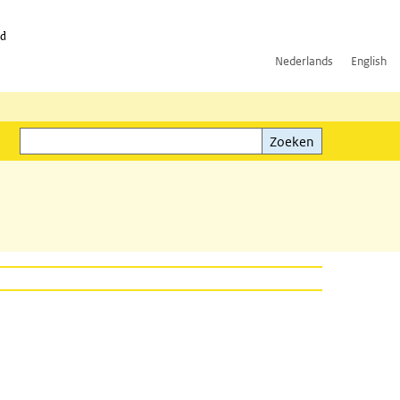
id
Nederlands
English
Zoeken
ink)
Zoeken