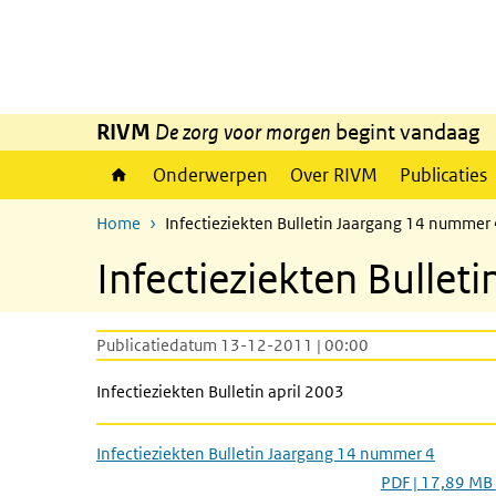
Overslaan en naar de inhoud gaan
Direct naar de hoofdnavigatie
RIVM
De zorg voor morgen
begint vandaag
Onderwerpen
Over RIVM
Publicaties
Home
Infectieziekten Bulletin Jaargang 14 nummer
Infectieziekten Bulle
Publicatiedatum 13-12-2011 | 00:00
Infectieziekten Bulletin april 2003
Infectieziekten Bulletin Jaargang 14 nummer 4
PDF | 17,89 MB