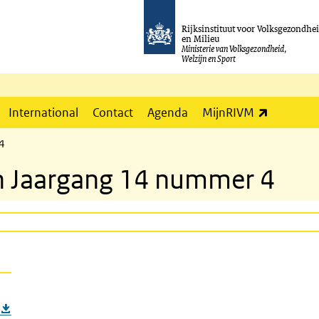
Rijksinstituut voor Volksgezondhe
en Milieu
Ministerie van Volksgezondheid,
Welzijn en Sport
(externe l
International
Contact
Agenda
MijnRIVM
 4
tin Jaargang 14 nummer 4