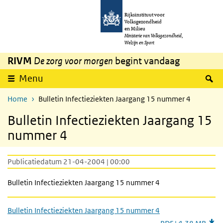
Overslaan en naar de inhoud gaan
Direct naar de hoofdnavigatie
Rijksinstituut voor
Volksgezondheid
en Milieu
Ministerie van Volksgezondheid,
Welzijn en Sport
RIVM
De zorg voor morgen
begint vandaag
Z
Menu
Home
Bulletin Infectieziekten Jaargang 15 nummer 4
Bulletin Infectieziekten Jaargang 15
nummer 4
Publicatiedatum 21-04-2004 | 00:00
Bulletin Infectieziekten Jaargang 15 nummer 4
Bulletin Infectieziekten Jaargang 15 nummer 4