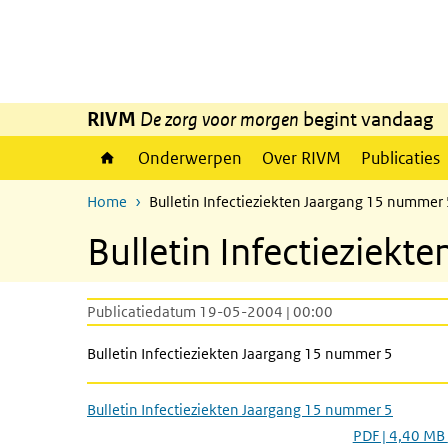
Overslaan en naar de inhoud gaan
Direct naar de hoofdnavigatie
RIVM
De zorg voor morgen
begint vandaag
Onderwerpen
Over RIVM
Publicaties
Home
Bulletin Infectieziekten Jaargang 15 nummer
Bulletin Infectieziek
Publicatiedatum 19-05-2004 | 00:00
Bulletin Infectieziekten Jaargang 15 nummer 5
Bulletin Infectieziekten Jaargang 15 nummer 5
PDF | 4,40 MB