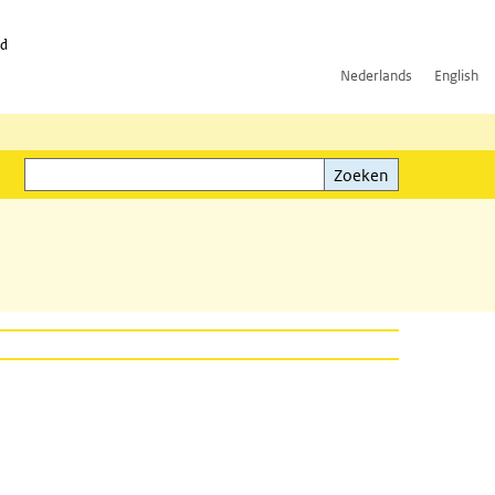
id
Nederlands
English
Zoeken
ink)
Zoeken