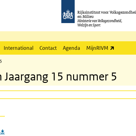
Rijksinstituut voor Volksgezondhe
en Milieu
Ministerie van Volksgezondheid,
Welzijn en Sport
(externe l
International
Contact
Agenda
MijnRIVM
 5
ten Jaargang 15 nummer 5