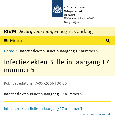
Overslaan en naar de inhoud gaan
Direct naar de hoofdnavigatie
Rijksinstituut voor
Volksgezondheid
en Milieu
Ministerie van Volksgezondheid,
Welzijn en Sport
RIVM
De zorg voor morgen
begint vandaag
Z
Menu
Home
Infectieziekten Bulletin Jaargang 17 nummer 5
Infectieziekten Bulletin Jaargang 17
nummer 5
Publicatiedatum 17-05-2006 | 00:00
Infectieziekten Bulletin Jaargang 17 nummer 5
Infectieziekten Bulletin Jaargang 17 nummer 5