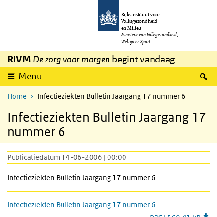
Overslaan en naar de inhoud gaan
Direct naar de hoofdnavigatie
Rijksinstituut voor
Volksgezondheid
en Milieu
Ministerie van Volksgezondheid,
Welzijn en Sport
RIVM
De zorg voor morgen
begint vandaag
Z
Menu
Home
Infectieziekten Bulletin Jaargang 17 nummer 6
Infectieziekten Bulletin Jaargang 17
nummer 6
Publicatiedatum 14-06-2006 | 00:00
Infectieziekten Bulletin Jaargang 17 nummer 6
Infectieziekten Bulletin Jaargang 17 nummer 6