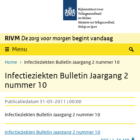
Overslaan en naar de inhoud gaan
Direct naar de hoofdnavigatie
Rijksinstituut voor
Volksgezondheid
en Milieu
Ministerie van Volksgezondheid,
Welzijn en Sport
RIVM
De zorg voor morgen
begint vandaag
Z
Menu
Home
Infectieziekten Bulletin Jaargang 2 nummer 10
Infectieziekten Bulletin Jaargang 2
nummer 10
Publicatiedatum 31-05-2011 | 00:00
Infectieziekten Bulletin Jaargang 2 nummer 10
Infectieziekten Bulletin Jaargang 2 nummer 10