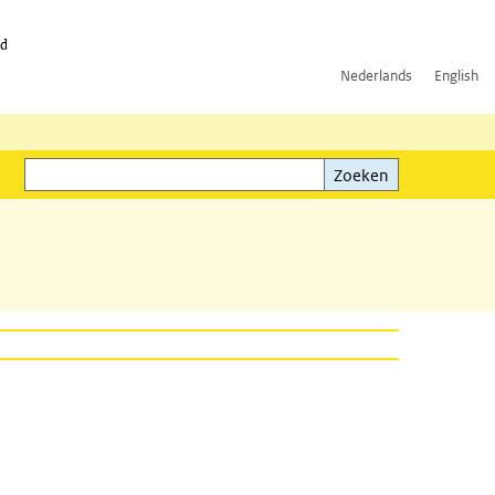
id
Nederlands
English
Zoeken
ink)
Zoeken