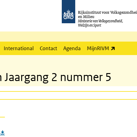
Rijksinstituut voor Volksgezondhe
en Milieu
Ministerie van Volksgezondheid,
Welzijn en Sport
(externe l
International
Contact
Agenda
MijnRIVM
tin Jaargang 2 nummer 5