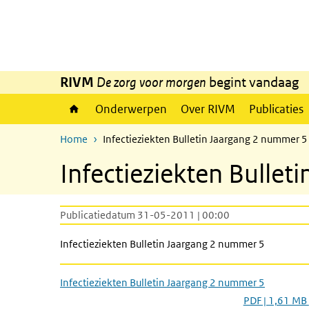
Overslaan en naar de inhoud gaan
Direct naar de hoofdnavigatie
RIVM
De zorg voor morgen
begint vandaag
Onderwerpen
Over RIVM
Publicaties
Home
Infectieziekten Bulletin Jaargang 2 nummer 5
Infectieziekten Bulle
Publicatiedatum 31-05-2011 | 00:00
Infectieziekten Bulletin Jaargang 2 nummer 5
Infectieziekten Bulletin Jaargang 2 nummer 5
PDF | 1,61 MB