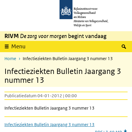
Overslaan en naar de inhoud gaan
Direct naar de hoofdnavigatie
Rijksinstituut voor
Volksgezondheid
en Milieu
Ministerie van Volksgezondheid,
Welzijn en Sport
RIVM
De zorg voor morgen
begint vandaag
Z
Menu
Home
Infectieziekten Bulletin Jaargang 3 nummer 13
Infectieziekten Bulletin Jaargang 3
nummer 13
Publicatiedatum 04-01-2012 | 00:00
Infectieziekten Bulletin Jaargang 3 nummer 13
Infectieziekten Bulletin Jaargang 3 nummer 13