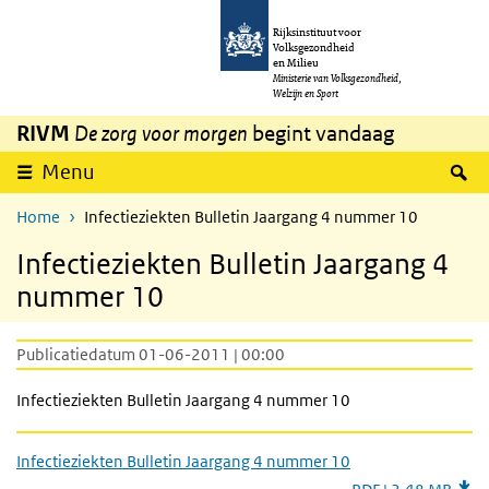
Overslaan en naar de inhoud gaan
Direct naar de hoofdnavigatie
Rijksinstituut voor
Volksgezondheid
en Milieu
Ministerie van Volksgezondheid,
Welzijn en Sport
RIVM
De zorg voor morgen
begint vandaag
Z
Menu
Home
Infectieziekten Bulletin Jaargang 4 nummer 10
Infectieziekten Bulletin Jaargang 4
nummer 10
Publicatiedatum 01-06-2011 | 00:00
Infectieziekten Bulletin Jaargang 4 nummer 10
Infectieziekten Bulletin Jaargang 4 nummer 10