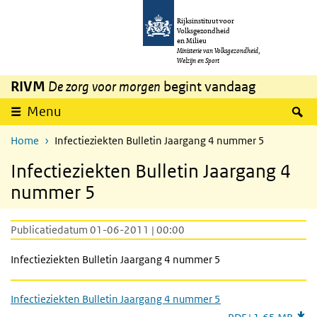
Overslaan en naar de inhoud gaan
Direct naar de hoofdnavigatie
Rijksinstituut voor
Volksgezondheid
en Milieu
Ministerie van Volksgezondheid,
Welzijn en Sport
RIVM
De zorg voor morgen
begint vandaag
Z
Menu
Home
Infectieziekten Bulletin Jaargang 4 nummer 5
Infectieziekten Bulletin Jaargang 4
nummer 5
Publicatiedatum 01-06-2011 | 00:00
Infectieziekten Bulletin Jaargang 4 nummer 5
Infectieziekten Bulletin Jaargang 4 nummer 5