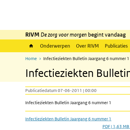
Overslaan en naar de inhoud gaan
Direct naar de hoofdnavigatie
RIVM
De zorg voor morgen
begint vandaag
Onderwerpen
Over RIVM
Publicaties
Home
Infectieziekten Bulletin Jaargang 6 nummer 1
Infectieziekten Bulle
Publicatiedatum 07-06-2011 | 00:00
Infectieziekten Bulletin Jaargang 6 nummer 1
Infectieziekten Bulletin Jaargang 6 nummer 1
PDF | 1,63 MB