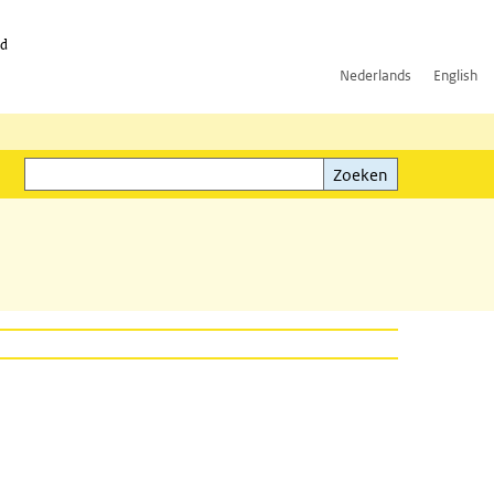
id
Nederlands
English
Zoeken
ink)
Zoeken