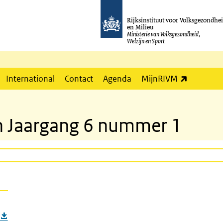
Rijksinstituut voor Volksgezondhe
en Milieu
Ministerie van Volksgezondheid,
Welzijn en Sport
(externe l
International
Contact
Agenda
MijnRIVM
tin Jaargang 6 nummer 1