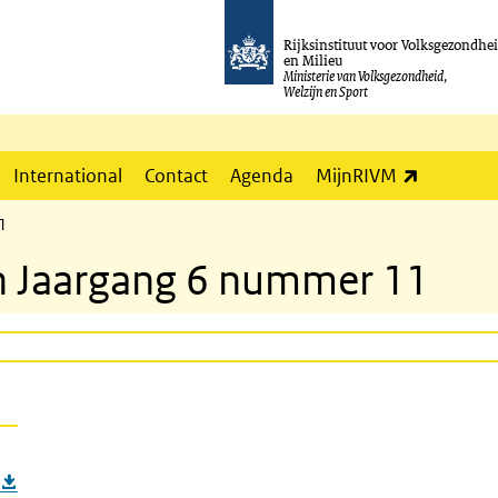
Rijksinstituut voor Volksgezondhe
en Milieu
Ministerie van Volksgezondheid,
Welzijn en Sport
(externe l
International
Contact
Agenda
MijnRIVM
11
tin Jaargang 6 nummer 11