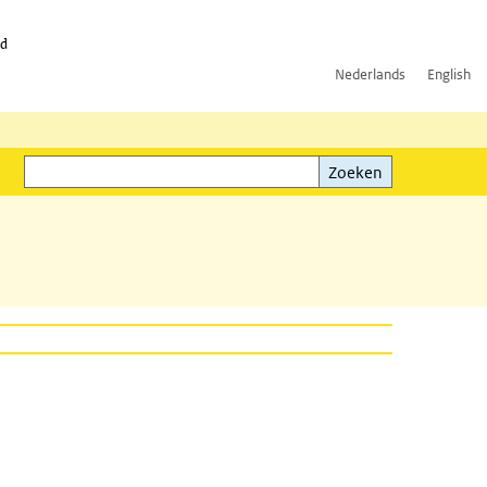
id
Nederlands
English
Zoeken
ink)
Zoeken