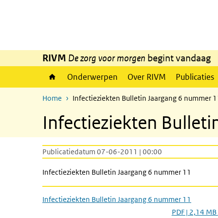
Overslaan en naar de inhoud gaan
Direct naar de hoofdnavigatie
RIVM
De zorg voor morgen
begint vandaag
Onderwerpen
Over RIVM
Publicaties
Home
Infectieziekten Bulletin Jaargang 6 nummer 
Infectieziekten Bulle
Publicatiedatum 07-06-2011 | 00:00
Infectieziekten Bulletin Jaargang 6 nummer 11
Infectieziekten Bulletin Jaargang 6 nummer 11
PDF | 2,14 MB