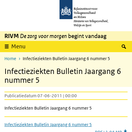
Overslaan en naar de inhoud gaan
Direct naar de hoofdnavigatie
Rijksinstituut voor
Volksgezondheid
en Milieu
Ministerie van Volksgezondheid,
Welzijn en Sport
RIVM
De zorg voor morgen
begint vandaag
Z
Menu
Home
Infectieziekten Bulletin Jaargang 6 nummer 5
Infectieziekten Bulletin Jaargang 6
nummer 5
Publicatiedatum 07-06-2011 | 00:00
Infectieziekten Bulletin Jaargang 6 nummer 5
Infectieziekten Bulletin Jaargang 6 nummer 5