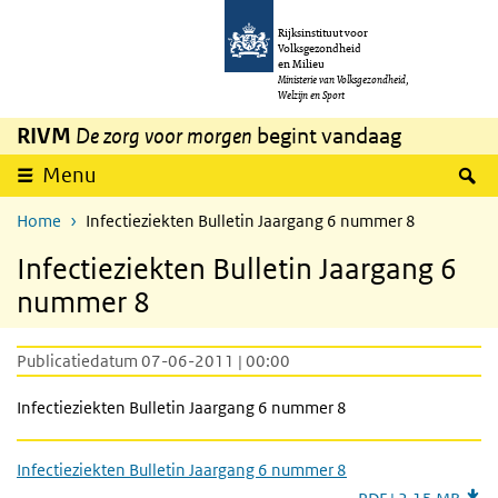
Overslaan en naar de inhoud gaan
Direct naar de hoofdnavigatie
Rijksinstituut voor
Volksgezondheid
en Milieu
Ministerie van Volksgezondheid,
Welzijn en Sport
RIVM
De zorg voor morgen
begint vandaag
Z
Menu
Home
Infectieziekten Bulletin Jaargang 6 nummer 8
Infectieziekten Bulletin Jaargang 6
nummer 8
Publicatiedatum 07-06-2011 | 00:00
Infectieziekten Bulletin Jaargang 6 nummer 8
Infectieziekten Bulletin Jaargang 6 nummer 8