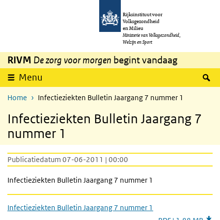
Overslaan en naar de inhoud gaan
Direct naar de hoofdnavigatie
Rijksinstituut voor
Volksgezondheid
en Milieu
Ministerie van Volksgezondheid,
Welzijn en Sport
RIVM
De zorg voor morgen
begint vandaag
Z
Menu
Home
Infectieziekten Bulletin Jaargang 7 nummer 1
Infectieziekten Bulletin Jaargang 7
nummer 1
Publicatiedatum 07-06-2011 | 00:00
Infectieziekten Bulletin Jaargang 7 nummer 1
Infectieziekten Bulletin Jaargang 7 nummer 1