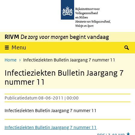
Overslaan en naar de inhoud gaan
Direct naar de hoofdnavigatie
Rijksinstituut voor
Volksgezondheid
en Milieu
Ministerie van Volksgezondheid,
Welzijn en Sport
RIVM
De zorg voor morgen
begint vandaag
Z
Menu
Home
Infectieziekten Bulletin Jaargang 7 nummer 11
Infectieziekten Bulletin Jaargang 7
nummer 11
Publicatiedatum 08-06-2011 | 00:00
Infectieziekten Bulletin Jaargang 7 nummer 11
Infectieziekten Bulletin Jaargang 7 nummer 11