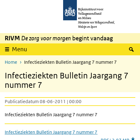
Overslaan en naar de inhoud gaan
Direct naar de hoofdnavigatie
Rijksinstituut voor
Volksgezondheid
en Milieu
Ministerie van Volksgezondheid,
Welzijn en Sport
RIVM
De zorg voor morgen
begint vandaag
Z
Menu
Home
Infectieziekten Bulletin Jaargang 7 nummer 7
Infectieziekten Bulletin Jaargang 7
nummer 7
Publicatiedatum 08-06-2011 | 00:00
Infectieziekten Bulletin Jaargang 7 nummer 7
Infectieziekten Bulletin Jaargang 7 nummer 7