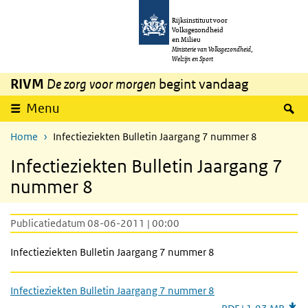
Overslaan en naar de inhoud gaan
Direct naar de hoofdnavigatie
Rijksinstituut voor
Volksgezondheid
en Milieu
Ministerie van Volksgezondheid,
Welzijn en Sport
RIVM
De zorg voor morgen
begint vandaag
Z
Menu
Home
Infectieziekten Bulletin Jaargang 7 nummer 8
Infectieziekten Bulletin Jaargang 7
nummer 8
Publicatiedatum 08-06-2011 | 00:00
Infectieziekten Bulletin Jaargang 7 nummer 8
Infectieziekten Bulletin Jaargang 7 nummer 8