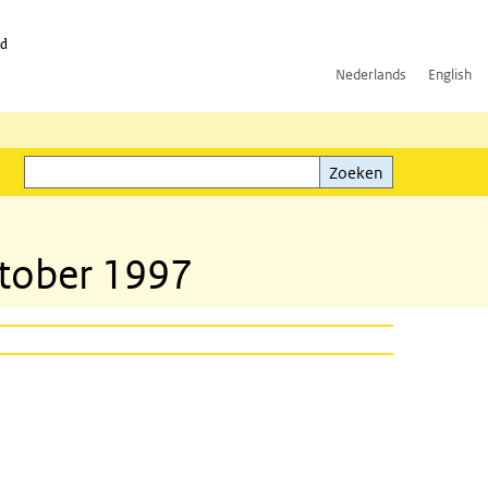
id
Nederlands
English
Zoeken
ink)
Zoeken
ktober 1997