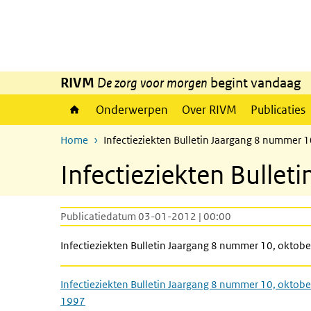
Overslaan en naar de inhoud gaan
Direct naar de hoofdnavigatie
RIVM
De zorg voor morgen
begint vandaag
Onderwerpen
Over RIVM
Publicaties
Home
Infectieziekten Bulletin Jaargang 8 nummer 
Infectieziekten Bulle
Publicatiedatum 03-01-2012 | 00:00
Infectieziekten Bulletin Jaargang 8 nummer 10, oktob
Infectieziekten Bulletin Jaargang 8 nummer 10, oktobe
1997