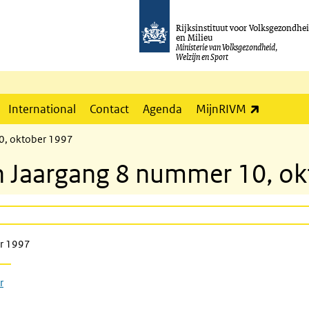
Rijksinstituut voor Volksgezondhe
en Milieu
Ministerie van Volksgezondheid,
Welzijn en Sport
(externe l
International
Contact
Agenda
MijnRIVM
10, oktober 1997
tin Jaargang 8 nummer 10, o
er 1997
r