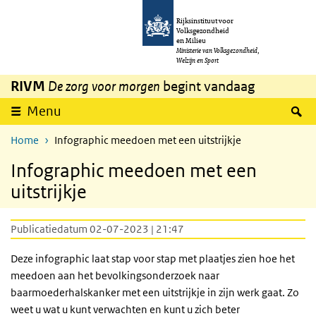
Overslaan en naar de inhoud gaan
Direct naar de hoofdnavigatie
Rijksinstituut voor
Volksgezondheid
en Milieu
Ministerie van Volksgezondheid,
Welzijn en Sport
RIVM
De zorg voor morgen
begint vandaag
Z
Menu
Home
Infographic meedoen met een uitstrijkje
Infographic meedoen met een
uitstrijkje
Publicatiedatum 02-07-2023 | 21:47
Deze infographic laat stap voor stap met plaatjes zien hoe het
meedoen aan het bevolkingsonderzoek naar
baarmoederhalskanker met een uitstrijkje in zijn werk gaat. Zo
weet u wat u kunt verwachten en kunt u zich beter