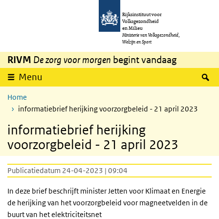
Overslaan en naar de inhoud gaan
Direct naar de hoofdnavigatie
Rijksinstituut voor
Volksgezondheid
en Milieu
Ministerie van Volksgezondheid,
Welzijn en Sport
RIVM
De zorg voor morgen
begint vandaag
Z
Menu
Home
informatiebrief herijking voorzorgbeleid - 21 april 2023
informatiebrief herijking
voorzorgbeleid - 21 april 2023
Publicatiedatum 24-04-2023 | 09:04
In deze brief beschrijft minister Jetten voor Klimaat en Energie
de herijking van het voorzorgbeleid voor magneetvelden in de
buurt van het elektriciteitsnet