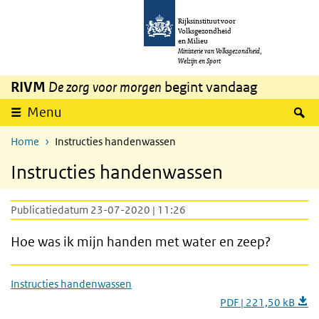
Overslaan en naar de inhoud gaan
Direct naar de hoofdnavigatie
Rijksinstituut voor
Volksgezondheid
en Milieu
Ministerie van Volksgezondheid,
Welzijn en Sport
RIVM
De zorg voor morgen
begint vandaag
Z
Menu
Home
Instructies handenwassen
Instructies handenwassen
Publicatiedatum 23-07-2020 | 11:26
Hoe was ik mijn handen met water en zeep?
Instructies handenwassen
PDF | 221,50 kB