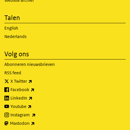
Website archief
Talen
English
Nederlands
Volg ons
Abonneren nieuwsbrieven
RSS feed
(externe link)
X Twitter
(externe link)
Facebook
(externe link)
LinkedIn
(externe link)
Youtube
(externe link)
Instagram
(externe link)
Mastodon