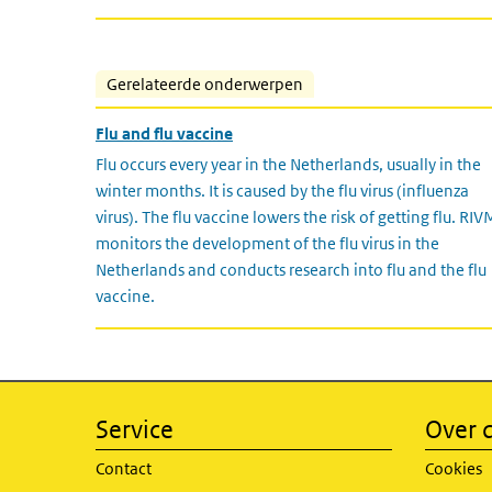
Gerelateerde onderwerpen
Flu and flu vaccine
Flu occurs every year in the Netherlands, usually in the
winter months. It is caused by the flu virus (influenza
virus). The flu vaccine lowers the risk of getting flu. RIV
monitors the development of the flu virus in the
Netherlands and conducts research into flu and the flu
vaccine.
Service
Over d
Contact
Cookies