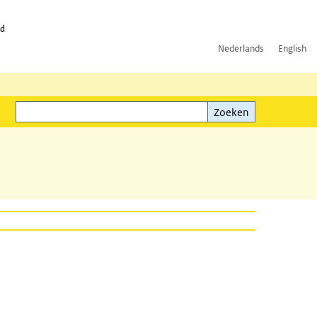
id
Nederlands
English
Zoeken
ink)
Zoeken