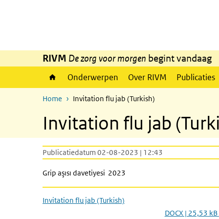
Overslaan en naar de inhoud gaan
Direct naar de hoofdnavigatie
RIVM
De zorg voor morgen
begint vandaag
Onderwerpen
Over RIVM
Publicaties
Home
Invitation flu jab (Turkish)
Invitation flu jab (Turk
Publicatiedatum 02-08-2023 | 12:43
Grip aşısı davetiyesi 2023
Invitation flu jab (Turkish)
DOCX | 25,53 kB