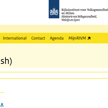
Rijksinstituut voor Volksgezondhe
en Milieu
Ministerie van Volksgezondheid,
Welzijn en Sport
(externe l
International
Contact
Agenda
MijnRIVM
ish)