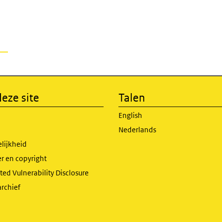
eze site
Talen
English
Nederlands
lijkheid
r en copyright
ed Vulnerability Disclosure
archief