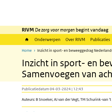
Overslaan en naar de inhoud gaan
Direct naar de hoofdnavigatie
RIVM
De zorg voor morgen
begint vandaag
Onderwerpen
Over RIVM
Publicaties
Home
Inzicht in sport- en beweeggedrag Nederla
Inzicht in sport- en 
Samenvoegen van ac
Publicatiedatum 04-03-2024 | 12:43
Auteurs: B Snoeker, AJ van der Vegt, TM Schurink-van 't