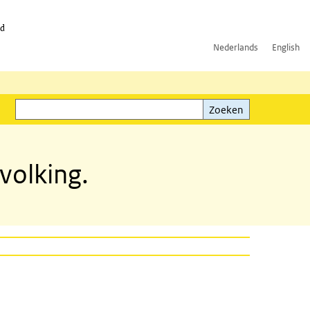
id
Nederlands
English
Zoeken
ink)
Zoeken
volking.