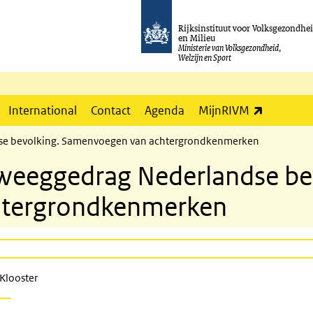
Rijksinstituut voor Volksgezondhe
en Milieu
Ministerie van Volksgezondheid,
Welzijn en Sport
(externe l
International
Contact
Agenda
MijnRIVM
ndse bevolking. Samenvoegen van achtergrondkenmerken
beweeggedrag Nederlandse be
htergrondkenmerken
 Klooster