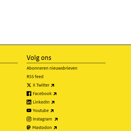
Volg ons
Abonneren nieuwsbrieven
RSS feed
(externe link)
X Twitter
(externe link)
Facebook
(externe link)
LinkedIn
(externe link)
Youtube
(externe link)
Instagram
(externe link)
Mastodon