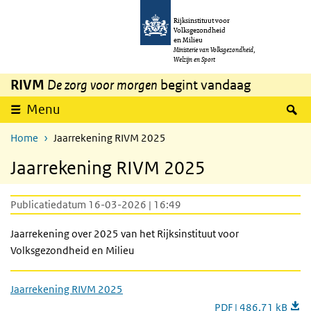
Overslaan en naar de inhoud gaan
Direct naar de hoofdnavigatie
Rijksinstituut voor
Volksgezondheid
en Milieu
Ministerie van Volksgezondheid,
Welzijn en Sport
RIVM
De zorg voor morgen
begint vandaag
Z
Menu
Home
Jaarrekening RIVM 2025
Jaarrekening RIVM 2025
Publicatiedatum 16-03-2026 | 16:49
Jaarrekening over 2025 van het Rijksinstituut voor
Volksgezondheid en Milieu
Jaarrekening RIVM 2025
PDF | 486,71 kB