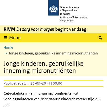
Overslaan en naar de inhoud gaan
Direct naar de hoofdnavigatie
Rijksinstituut voor
Volksgezondheid
en Milieu
Ministerie van Volksgezondheid,
Welzijn en Sport
RIVM
De zorg voor morgen
begint vandaag
Z
Menu
Home
Jonge kinderen, gebruikelijke inneming micronutriënten
Jonge kinderen, gebruikelijke
inneming micronutriënten
Publicatiedatum 26-09-2011 | 00:00
Gebruikelijke inneming van micronutriënten uit
voedingsmiddelen van Nederlandse kinderen met leeftijd 2-3
jaar