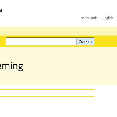
id
Nederlands
English
Zoeken
ink)
Zoeken
neming