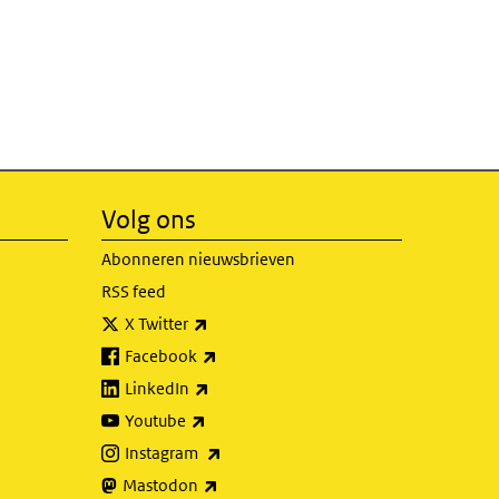
Volg ons
Abonneren nieuwsbrieven
RSS feed
(externe link)
X Twitter
(externe link)
Facebook
(externe link)
LinkedIn
(externe link)
Youtube
(externe link)
Instagram
(externe link)
Mastodon