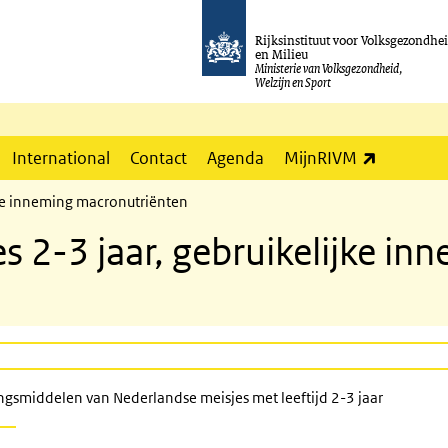
Rijksinstituut voor Volksgezondhe
en Milieu
Ministerie van Volksgezondheid,
Welzijn en Sport
(externe l
International
Contact
Agenda
MijnRIVM
jke inneming macronutriënten
s 2-3 jaar, gebruikelijke in
ngsmiddelen van Nederlandse meisjes met leeftijd 2-3 jaar