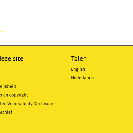
eze site
Talen
English
Nederlands
lijkheid
r en copyright
ed Vulnerability Disclosure
archief