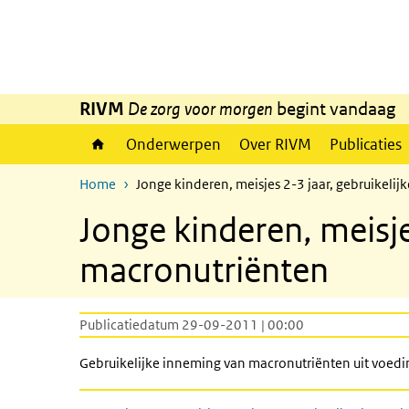
Overslaan en naar de inhoud gaan
Direct naar de hoofdnavigatie
RIVM
De zorg voor morgen
begint vandaag
Onderwerpen
Over RIVM
Publicaties
Home
Jonge kinderen, meisjes 2-3 jaar, gebruikeli
Jonge kinderen, meisje
macronutriënten
Publicatiedatum 29-09-2011 | 00:00
Gebruikelijke inneming van macronutriënten uit voedi