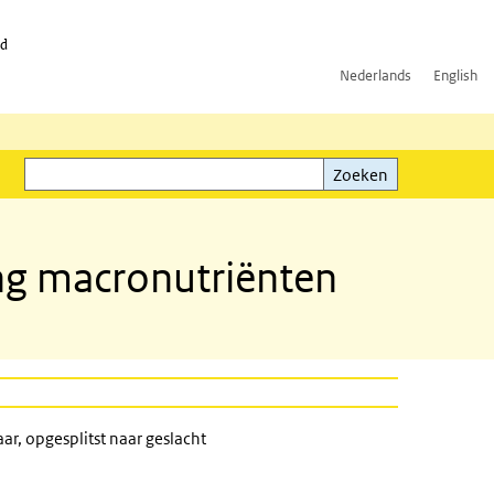
id
Nederlands
English
Zoeken
ink)
Zoeken
ing macronutriënten
r, opgesplitst naar geslacht