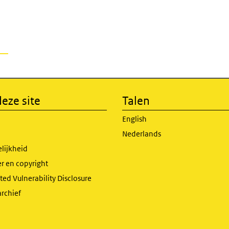
eze site
Talen
English
Nederlands
lijkheid
r en copyright
ed Vulnerability Disclosure
archief