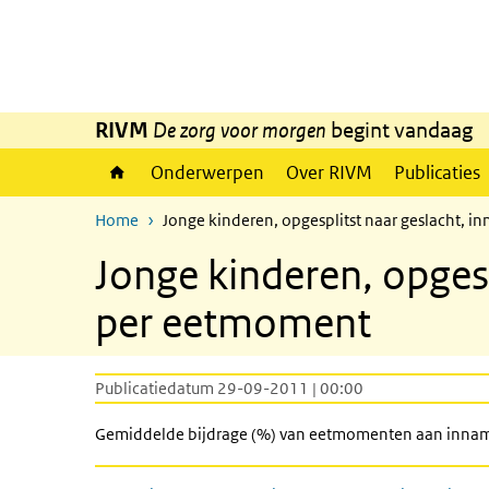
Overslaan en naar de inhoud gaan
Direct naar de hoofdnavigatie
RIVM
De zorg voor morgen
begint vandaag
Onderwerpen
Over RIVM
Publicaties
Home
Jonge kinderen, opgesplitst naar geslacht,
Jonge kinderen, opges
per eetmoment
Publicatiedatum 29-09-2011 | 00:00
Gemiddelde bijdrage (%) van eetmomenten aan inname v