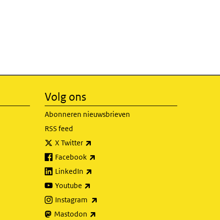
Volg ons
Abonneren nieuwsbrieven
RSS feed
(externe link)
X Twitter
(externe link)
Facebook
(externe link)
LinkedIn
(externe link)
Youtube
(externe link)
Instagram
(externe link)
Mastodon