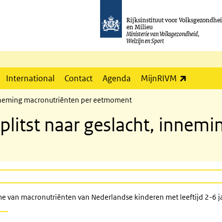
Rijksinstituut voor Volksgezondhe
en Milieu
Ministerie van Volksgezondheid,
Welzijn en Sport
(externe l
International
Contact
Agenda
MijnRIVM
 inneming macronutriënten per eetmoment
plitst naar geslacht, innem
an macronutriënten van Nederlandse kinderen met leeftijd 2-6 jaa