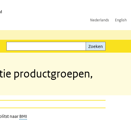
id
Nederlands
English
Zoeken
ink)
Zoeken
tie productgroepen,
litst naar
BMI