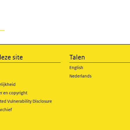
eze site
Talen
English
Nederlands
lijkheid
r en copyright
ed Vulnerability Disclosure
archief