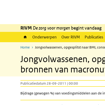
Overslaan en naar de inhoud gaan
Direct naar de hoofdnavigatie
RIVM
De zorg voor morgen
begint vandaag
Onderwerpen
Over RIVM
Publicaties
Home
Jongvolwassenen, opgesplitst naar BMI, con
Jongvolwassenen, opg
bronnen van macronut
Publicatiedatum 28-09-2011 | 00:00
Bijdrage (gewogen %) van voedingsmiddelen aan de in