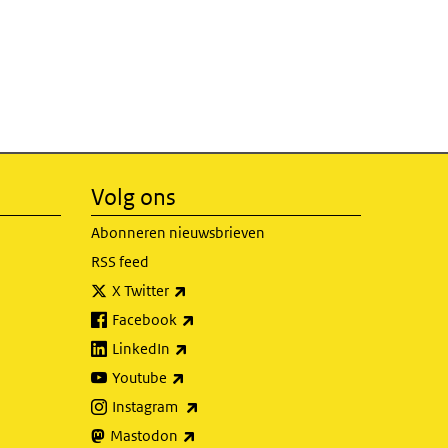
Volg ons
Abonneren nieuwsbrieven
RSS feed
(externe link)
X Twitter
(externe link)
Facebook
(externe link)
LinkedIn
(externe link)
Youtube
(externe link)
Instagram
(externe link)
Mastodon