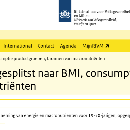
Rijksinstituut voor Volksgezondhe
en Milieu
Ministerie van Volksgezondheid,
Welzijn en Sport
(externe l
International
Contact
Agenda
MijnRIVM
sumptie productgroepen, bronnen van macronutriënten
esplitst naar BMI, consump
riënten
neming van energie en macronutriënten voor 19-30-jarigen, opgesp