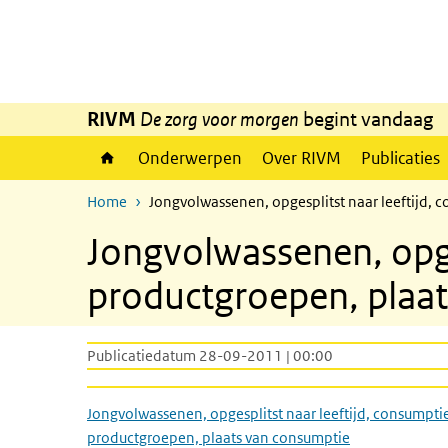
Overslaan en naar de inhoud gaan
Direct naar de hoofdnavigatie
RIVM
De zorg voor morgen
begint vandaag
Onderwerpen
Over RIVM
Publicaties
Home
Jongvolwassenen, opgesplitst naar leeftijd,
Jongvolwassenen, opge
productgroepen, plaa
Publicatiedatum 28-09-2011 | 00:00
Jongvolwassenen, opgesplitst naar leeftijd, consumpti
productgroepen, plaats van consumptie