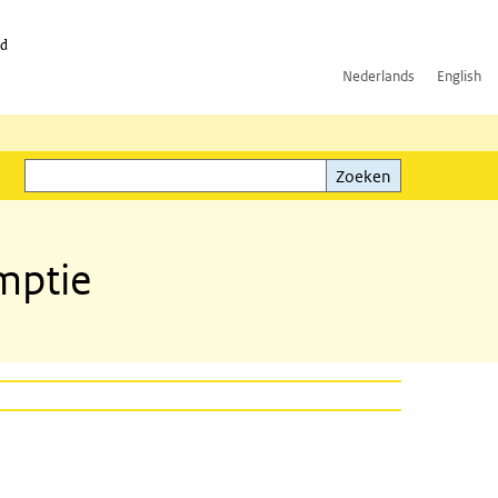
id
Nederlands
English
Zoeken
ink)
Zoeken
mptie