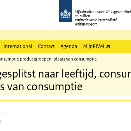
Rijksinstituut voor Volksgezondhe
en Milieu
Ministerie van Volksgezondheid,
Welzijn en Sport
(externe l
International
Contact
Agenda
MijnRIVM
 consumptie productgroepen, plaats van consumptie
splitst naar leeftijd, consu
ts van consumptie
e