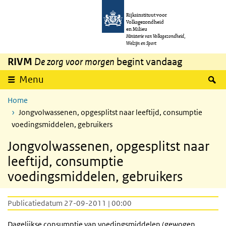
Overslaan en naar de inhoud gaan
Direct naar de hoofdnavigatie
Rijksinstituut voor
Volksgezondheid
en Milieu
Ministerie van Volksgezondheid,
Welzijn en Sport
RIVM
De zorg voor morgen
begint vandaag
Z
Menu
Home
Jongvolwassenen, opgesplitst naar leeftijd, consumptie
voedingsmiddelen, gebruikers
Jongvolwassenen, opgesplitst naar
leeftijd, consumptie
voedingsmiddelen, gebruikers
Publicatiedatum 27-09-2011 | 00:00
Dagelijkse consumptie van voedingsmiddelen (gewogen