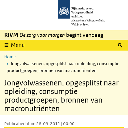
Overslaan en naar de inhoud gaan
Direct naar de hoofdnavigatie
Rijksinstituut voor
Volksgezondheid
en Milieu
Ministerie van Volksgezondheid,
Welzijn en Sport
RIVM
De zorg voor morgen
begint vandaag
Z
Menu
Home
Jongvolwassenen, opgesplitst naar opleiding, consumptie
productgroepen, bronnen van macronutriënten
Jongvolwassenen, opgesplitst naar
opleiding, consumptie
productgroepen, bronnen van
macronutriënten
Publicatiedatum 28-09-2011 | 00:00