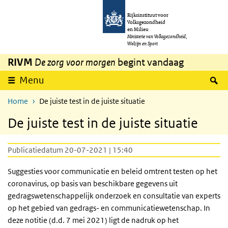
Overslaan en naar de inhoud gaan
Direct naar de hoofdnavigatie
Rijksinstituut voor
Volksgezondheid
en Milieu
Ministerie van Volksgezondheid,
Welzijn en Sport
RIVM
De zorg voor morgen
begint vandaag
Z
Menu
Home
De juiste test in de juiste situatie
De juiste test in de juiste situatie
Publicatiedatum 20-07-2021 | 15:40
Suggesties voor communicatie en beleid omtrent testen op het
coronavirus, op basis van beschikbare gegevens uit
gedragswetenschappelijk onderzoek en consultatie van experts
op het gebied van gedrags- en communicatiewetenschap. In
deze notitie (d.d. 7 mei 2021) ligt de nadruk op het