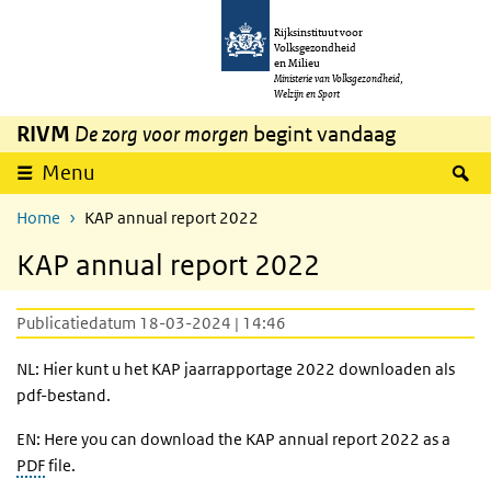
Overslaan en naar de inhoud gaan
Direct naar de hoofdnavigatie
Rijksinstituut voor
Volksgezondheid
en Milieu
Ministerie van Volksgezondheid,
Welzijn en Sport
RIVM
De zorg voor morgen
begint vandaag
Z
Menu
Home
KAP annual report 2022
KAP annual report 2022
Publicatiedatum 18-03-2024 | 14:46
NL: Hier kunt u het KAP jaarrapportage 2022 downloaden als
pdf-bestand.
EN: Here you can download the KAP annual report 2022 as a
PDF
file.