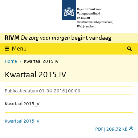
Overslaan en naar de inhoud gaan
Direct naar de hoofdnavigatie
Rijksinstituut voor
Volksgezondheid
en Milieu
Ministerie van Volksgezondheid,
Welzijn en Sport
RIVM
De zorg voor morgen
begint vandaag
Z
Menu
Home
Kwartaal 2015 IV
Kwartaal 2015 IV
Publicatiedatum 01-04-2016 | 00:00
Kwartaal 2015
IV
Kwartaal 2015 IV
PDF | 209,32 kB