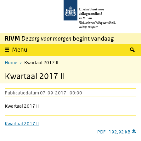
Overslaan en naar de inhoud gaan
Direct naar de hoofdnavigatie
Rijksinstituut voor
Volksgezondheid
en Milieu
Ministerie van Volksgezondheid,
Welzijn en Sport
RIVM
De zorg voor morgen
begint vandaag
Z
Menu
Home
Kwartaal 2017 II
Kwartaal 2017 II
Publicatiedatum 07-09-2017 | 00:00
Kwartaal 2017 II
Kwartaal 2017 II
PDF | 192,92 kB