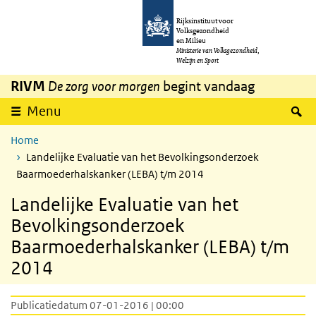
Overslaan en naar de inhoud gaan
Direct naar de hoofdnavigatie
Rijksinstituut voor
Volksgezondheid
en Milieu
Ministerie van Volksgezondheid,
Welzijn en Sport
RIVM
De zorg voor morgen
begint vandaag
Z
Menu
Home
Landelijke Evaluatie van het Bevolkingsonderzoek
Baarmoederhalskanker (LEBA) t/m 2014
Landelijke Evaluatie van het
Bevolkingsonderzoek
Baarmoederhalskanker (LEBA) t/m
2014
Publicatiedatum 07-01-2016 | 00:00