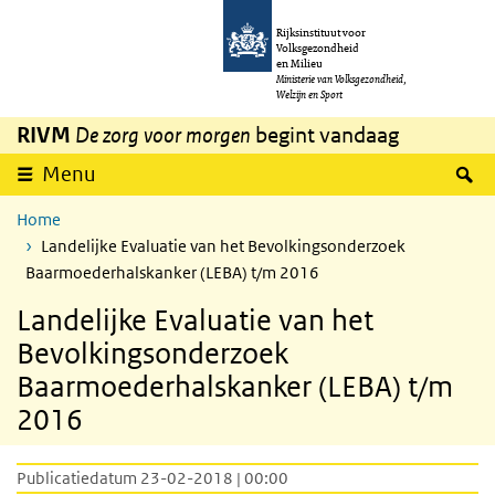
Overslaan en naar de inhoud gaan
Direct naar de hoofdnavigatie
Rijksinstituut voor
Volksgezondheid
en Milieu
Ministerie van Volksgezondheid,
Welzijn en Sport
RIVM
De zorg voor morgen
begint vandaag
Z
Menu
Home
Landelijke Evaluatie van het Bevolkingsonderzoek
Baarmoederhalskanker (LEBA) t/m 2016
Landelijke Evaluatie van het
Bevolkingsonderzoek
Baarmoederhalskanker (LEBA) t/m
2016
Publicatiedatum 23-02-2018 | 00:00