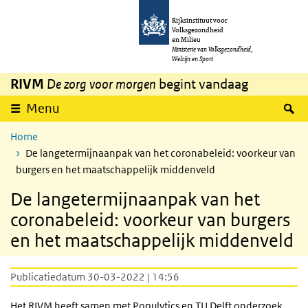
Overslaan en naar de inhoud gaan
Direct naar de hoofdnavigatie
Rijksinstituut voor
Volksgezondheid
en Milieu
Ministerie van Volksgezondheid,
Welzijn en Sport
RIVM
De zorg voor morgen
begint vandaag
Z
Menu
Home
De langetermijnaanpak van het coronabeleid: voorkeur van
burgers en het maatschappelijk middenveld
De langetermijnaanpak van het
coronabeleid: voorkeur van burgers
en het maatschappelijk middenveld
Publicatiedatum 30-03-2022 | 14:56
Het RIVM heeft samen met Populytics en
TU
Delft onderzoek