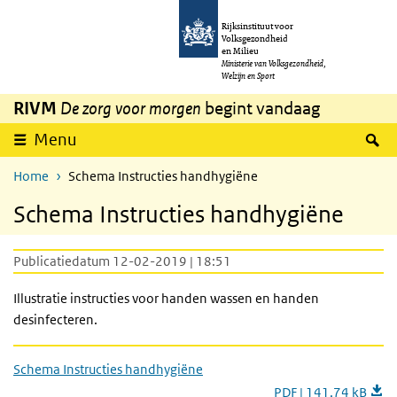
Overslaan en naar de inhoud gaan
Direct naar de hoofdnavigatie
Rijksinstituut voor
Volksgezondheid
en Milieu
Ministerie van Volksgezondheid,
Welzijn en Sport
RIVM
De zorg voor morgen
begint vandaag
Z
Menu
Home
Schema Instructies handhygiëne
Schema Instructies handhygiëne
Publicatiedatum 12-02-2019 | 18:51
Illustratie instructies voor handen wassen en handen
desinfecteren.
Schema Instructies handhygiëne
PDF | 141,74 kB